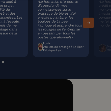
m’a aidé à
«La formation m’a permis
«La for
on projet
d’approfondir mes
crédit 
lité du
connaissances sur le
mon pro
sé et des
brassage de bières. J’ai
investi
ransmises. Les
ensuite pu intégrer les
banques
t à l’écoute,
équipes de La beer
me fair
rmis de me
Fabrique et apprendre tous
monde d
ntage dans
les rouages de l’entreprise
’issue de la
en passant par tous les
postes opérationnels»
Lorris
So
Ateliers de brasage à La Beer
Mic
Fabrique Lyon