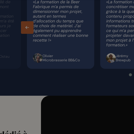
llé de
«La formation de la Beer
«La formation 
mont
Fabrique m’a permis de
concrétiser m
dimensionner mon projet,
grâce à la qua
ormation
autant en termes
contenu propo
 m’a été
d’allocation du temps que
informations t
urs je
de choix de matériel. J’ai
formateurs son
ncer
également pu apprendre
ce qui m’a pe
ation
comment réaliser une bonne
projeter dava
recette !»
mon projet à l
formation.»
Olivier
Jérémy
’Ostau
Microbrasserie BB&Co
Brewpub