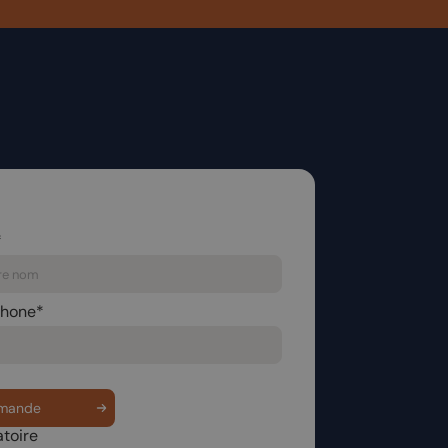
*
phone*
toire