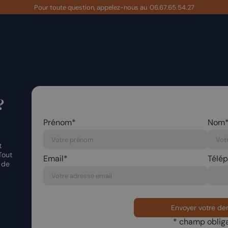
Pour toute question, appelez-nous au
06.67.65.54.27
?
Prénom*
Nom
t
Tout
Email*
Télé
 de
* champ obliga