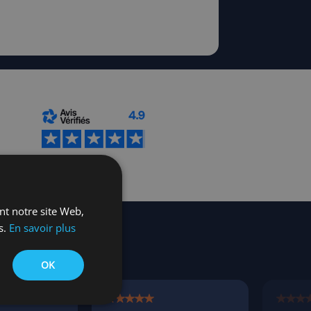
ant notre site Web,
s.
En savoir plus
umni
OK