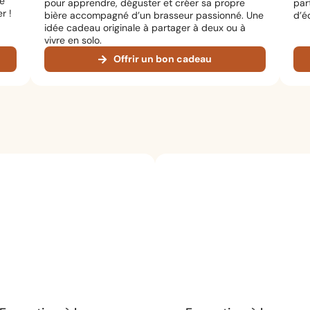
ne
pour apprendre, déguster et créer sa propre
par
r !
bière accompagné d’un brasseur passionné. Une
d’é
idée cadeau originale à partager à deux ou à
vivre en solo.
Offrir un bon cadeau