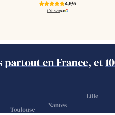
4,9/5
1.9k avis
sur
s
partout en France
, et
10
Lille
Nantes
Toulouse