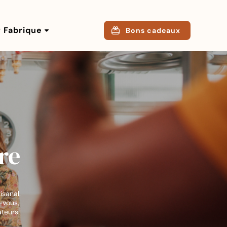
r Fabrique
Bons cadeaux
re
isanal.
-vous,
ateurs