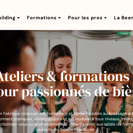
ilding
Formations
Pour les pros
La Bee
Ateliers
&
formations
our passionnés de biè
r Fabrique propose des formations et ateliers dédiés au brassage art
ormats pratiques, pédagogiques et accessibles à tous niveaux. Initiez
ctionnez-vous ou professionnalisez votre passion, aux côtés de form
experts du monde brassicole.