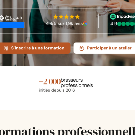
4.9
4.9/5 sur 1,9k avis
4.9
S’inscrire à une formation
Participer à un atelier
+
2 000
brasseurs
professionnels
initiés depuis 2016
formations professionnel