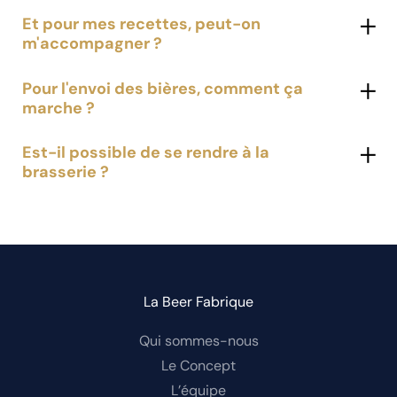
Et pour mes recettes, peut-on
m'accompagner ?
Pour l'envoi des bières, comment ça
marche ?
Est-il possible de se rendre à la
brasserie ?
La Beer Fabrique
Qui sommes-nous
Le Concept
L’équipe