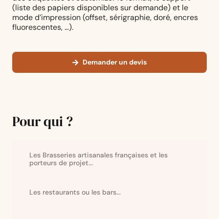
(liste des papiers disponibles sur demande) et le
mode d’impression (offset, sérigraphie, doré, encres
fluorescentes, …).
Demander un devis
Pour qui ?
Les Brasseries artisanales françaises et les
porteurs de projet...
Les restaurants ou les bars...
…à la recherche d’une brasserie spécialisée et équipée
pour disposer d’une solution fiable.
…qui veulent offrir à leurs collaborateurs ou leurs
clients un produit personnalisé et sympa, aux couleurs