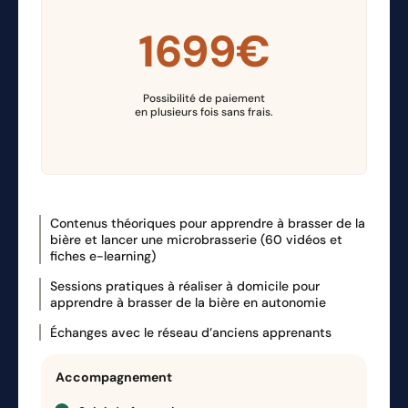
pour y établir son projet
1699€
Fournisseurs de matériel &
22
:
38
min
critères de choix
Possibilité de paiement
Fournisseurs Matières
en plusieurs fois sans frais.
15
:
32
min
Premières & critères de choix
chapitre 9 - Module Business
Introduction au module
Contenus théoriques pour apprendre à brasser de la
07
:
22
min
business
bière et lancer une microbrasserie (60 vidéos et
fiches e-learning)
Sessions pratiques à réaliser à domicile pour
Elaborer un business plan
77
:
42
min
apprendre à brasser de la bière en autonomie
Échanges avec le réseau d’anciens apprenants
Recherche de financements
23
:
42
min
Accompagnement