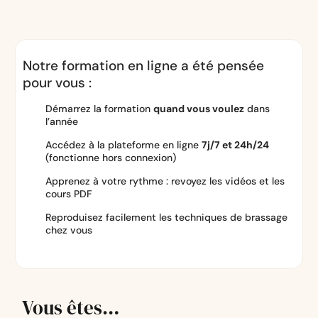
Conditionnement
12
:
30
min
chapitre 2. Fabrication de la bière
Notre formation en ligne a été pensée
pour vous :
Suivi de fermentation
09
:
13
min
Démarrez la formation
quand vous voulez
dans
l’année
chapitre 3 - Zythologie
Accédez à la plateforme en ligne
7j/7 et 24h/24
(fonctionne hors connexion)
Revue du BJCP et des
Apprenez à votre rythme : revoyez les vidéos et les
11
:
38
min
principaux styles
cours PDF
Reproduisez facilement les techniques de brassage
chez vous
Paramètres de dégustation
14
:
02
min
Principaux faux goûts
13
:
30
min
Vous êtes…