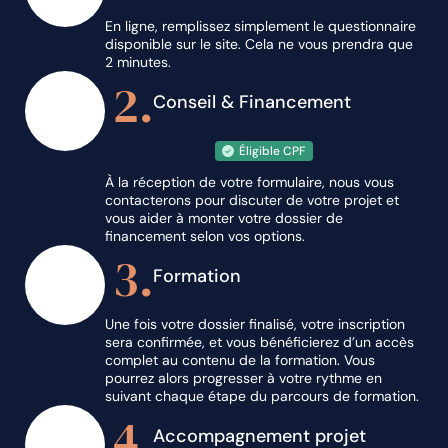
En ligne, remplissez simplement le questionnaire
Sécurité
10
:
20
min
disponible sur le site. Cela ne vous prendra que
2 minutes.
2.
Les principaux impacts
Conseil & Financement
environnementaux d’une
06
:
32
min
brasserie
Éligible CPF
Les aspects juridiques en
09
:
02
min
À la réception de votre formulaire, nous vous
brasserie
contacterons pour discuter de votre projet et
vous aider à monter votre dossier de
chapitre 7 - Brassage sur 10 hL
financement selon vos options.
3.
Formation
Concassage
05
:
28
min
Une fois votre dossier finalisé, votre inscription
sera confirmée, et vous bénéficierez d’un accès
Présentation du Brewhouse et
complet au contenu de la formation. Vous
08
:
07
min
empâtage
pourrez alors progresser à votre rythme en
suivant chaque étape du parcours de formation.
4.
Filtration, ébullition et
Accompagnement projet
14
:
53
min
transfert