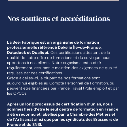
En savoir plus sur les solutions de
En savoir plus sur les solutions de
En savoir plus sur les solutions de
Nos
soutiens
et
accréditations
financement
financement
financement
La Beer Fabrique est un organisme de formation
professionnelle référencé Dokelio Île-de-France,
Datadock et Qualiopi.
Ces certifications attestent de la
qualité de notre offre de formations et du suivi que nous
apportons à nos clients. Notre organisme est audité
régulièrement, assurant le maintien des exigences de qualité
requises par ces certifications.
Grâce à celles-ci, la plupart de nos formations sont
aujourd’hui éligibles au Compte Personnel de Formation, ou
peuvent être financées par France Travail (Pôle emploi) et par
les OPCOs.
Après un long processus de certification d’un an, nous
sommes fiers d’être le seul centre de formation en France
à être reconnu et labellisé par la Chambre des Métiers et
de l’Artisanat ainsi que par les syndicats des Brasseurs de
France et du SNBI.