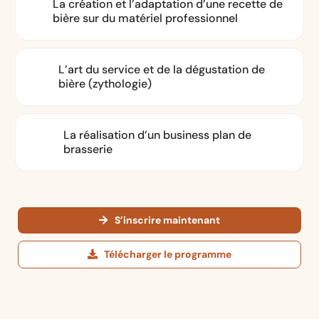
La création et l’adaptation d’une recette de
Utilisation de logiciels de
bière sur du matériel professionnel
création de recette - Little
95
:
23
min
Bock et Beer Smith
chapitre 5 - Brassage sur 20 litres
L’art du service et de la dégustation de
bière (zythologie)
Choix du matériel
08
:
78
min
La réalisation d’un business plan de
brasserie
Pesée des malts et du houblon
06
:
03
min
Concassage
02
:
23
min
S’inscrire maintenant
Télécharger le programme
Empâtage
08
:
13
min
Test à l'iode
03
:
53
min