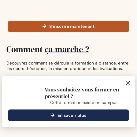
chapitre 1 - Ingrédients de la bière
S’inscrire maintenant
Malt
17
:
42
min
Comment
ça
marche ?
Houblon
17
:
33
min
Découvrez comment se déroule la formation à distance, entre
les cours théoriques, la mise en pratique et les évaluations.
Levure
21
:
53
min
Vous souhaitez vous former en
présentiel ?
Eau
13
:
27
min
Cette formation existe en campus
chapitre 2 - Fabrication de la bière
En savoir plus
Concassage
05
:
42
min