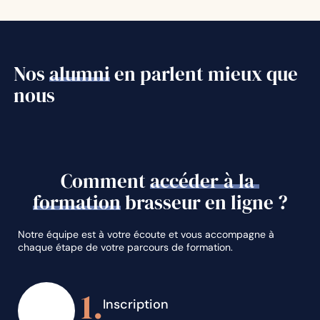
Filtration, ébullition, transfert
27
:
08
min
et ensemencement
Nos
alumni
en parlent mieux que
nous
Resucrage et embouteillage
12
:
23
min
Correction des paramètres
pendant les brassins et la
11
:
33
min
fermentation
Comment
accéder
à
la
chapitre 6 - Hygiène et gestion en
formation
brasseur en ligne ?
brasserie
Notre équipe est à votre écoute et vous accompagne à
Les principes de bases,
13
:
43
min
chaque étape de votre parcours de formation.
méthode HACCP
1.
Principes de nettoyage en
15
:
17
min
microbrasserie
Inscription