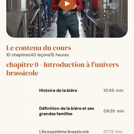
Play
Le contenu du cours
10 chapitres
40 leçons
15 heures
chapitre 0 - Introduction à l'univers
brassicole
Histoire de la bière
10
:
45
min
Définition de la bière et ses
09
:
35
min
grandes familles
L'écosystème brassicole
07
:
13
min