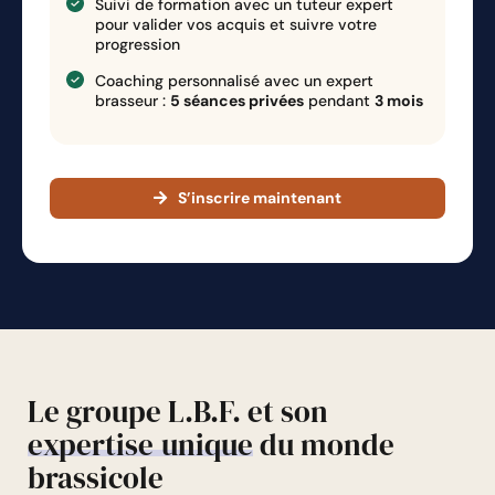
Suivi de formation avec un tuteur expert
Planning projet
14
:
43
min
pour valider vos acquis et suivre votre
progression
Coaching personnalisé avec un expert
Basiques de la distribution
19
:
03
min
brasseur :
5 séances privées
pendant
3 mois
S’inscrire maintenant
Le groupe L.B.F. et son
expertise
unique
du monde
brassicole