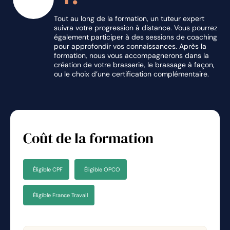
Tout au long de la formation, un tuteur expert
suivra votre progression à distance. Vous pourrez
Bloc froid
06
:
52
min
également participer à des sessions de coaching
pour approfondir vos connaissances. Après la
formation, nous vous accompagnerons dans la
Conditionnement bouteille
07
:
10
min
création de votre brasserie, le brassage à façon,
ou le choix d’une certification complémentaire.
chapitre 8 - Dimensionnement du
matériel
Estimer, anticiper la
Coût de la formation
production et le dévelopement
13
:
53
min
de la brasserie
Choisir le matériel en fonction
Éligible CPF
Éligible OPCO
des avantages et
29
:
57
min
inconvénients de chaque
Éligible France Travail
poste de travail
Définir son besoin immobilier
08
:
15
min