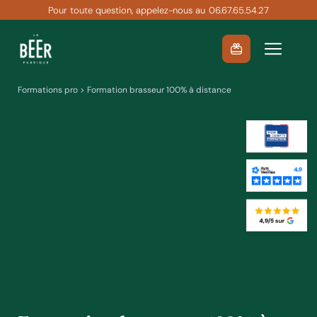
Passer
Pour toute question, appelez-nous au
06.67.65.54.27
au
contenu
Formations pro
> Formation brasseur 100% à distance